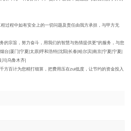
程过程中如有安全上的一切问题及责任由我方承担，与甲方无
务的宗旨，努力奋斗，用我们的智慧与热情提供更*的服务，与您
|厦门|宁夏|太原|呼和浩特|沈阳|长春|哈尔滨|南京|宁夏|宁夏|
|银川|乌鲁木齐|
方百计为您精打细算，把费用压在zui低度，让节约的资金投入