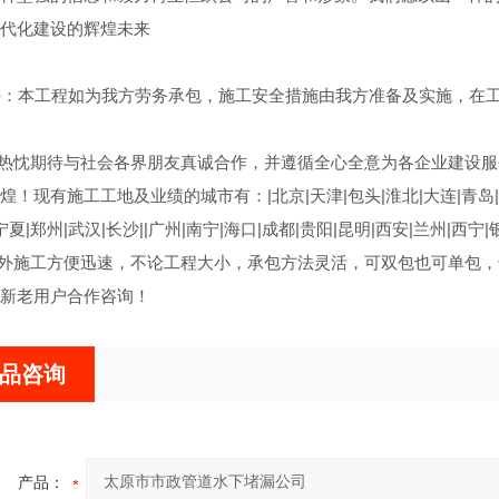
代化建设的辉煌未来
：本工程如为我方劳务承包，施工安全措施由我方准备及实施，在工
热忱期待与社会各界朋友真诚合作，并遵循全心全意为各企业建设服
！现有施工工地及业绩的城市有：|北京|天津|包头|淮北|大连|青岛|烟台
宁夏|郑州|武汉|长沙||广州|南宁|海口|成都|贵阳|昆明|西安|兰州|西宁
施工方便迅速，不论工程大小，承包方法灵活，可双包也可单包，千
新老用户合作咨询！
品咨询
产品：