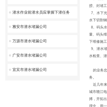
捞、封堵工
潜水作业前潜水员应掌握下潜任务
7、水下光
水下切割钢
雅安市潜水堵漏公司
8、码头水
量、码头维
万源市潜水堵漏公司
下维修施工
9、潜水
广安市潜水堵漏公司
水检查、潜
宜宾市潜水堵漏公司
的业务忠旨
务。
近几年来
城市赣江电
搏，开拓出
理念，用一