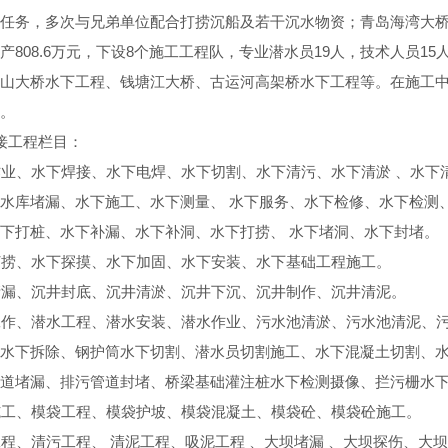
任务，多次与兄弟单位配合打捞沉船及若干沉水物资；青岛海湾大桥
产808.6万元，下设8个施工工程队，专业潜水员19人，技术人员1
山大桥水下工程、钱塘江大桥、古运河高架桥水下工程等。在施工
。
接工程栏目：
业、水下焊接、水下电焊、水下切割、水下清污、水下清淤 、水下
水库堵漏、水下施工、水下测量、 水下服务、水下检修、水下检测
下打桩、水下补漏、水下补洞、水下打捞、 水下堵洞、水下封堵。
打捞、水下探摸、水下加固、水下安装、水下基础工程施工。
堵漏、沉井封底、沉井清淤、沉井下沉、沉井制作、沉井清泥。
工作、潜水工程、潜水安装、潜水作业、污水池清淤、污水池清泥、
水下拆除、钢护筒水下切割、潜水员切割施工、水下混凝土切割、
道堵漏、排污管道封堵、桥梁基础灌注桩水下检测摄像、拦污栅水
施工、模袋工程、模袋护坡、模袋混凝土、模袋砼、模袋砼施工。
程、清污工程、 清泥工程、吸泥工程 、大坝堵漏 、大坝探伤、大坝