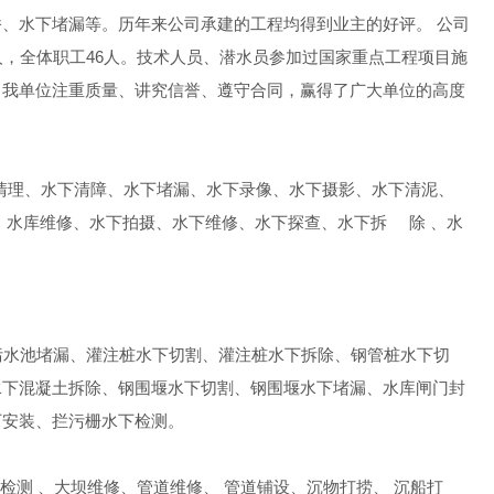
、水下堵漏等。历年来公司承建的工程均得到业主的好评。 公司
5人，全体职工46人。技术人员、潜水员参加过国家重点工程项目施
中我单位注重质量、讲究信誉、遵守合同，赢得了广大单位的高度
清理、水下清障、水下堵漏、水下录像、水下摄影、水下清泥、
、水库维修、水下拍摄、水下维修、水下探查、水下拆 除 、水
污水池堵漏、灌注桩水下切割、灌注桩水下拆除、钢管桩水下切
水下混凝土拆除、钢围堰水下切割、钢围堰水下堵漏、水库闸门封
下安装、拦污栅水下检测。
检测 、大坝维修、管道维修、 管道铺设、沉物打捞、 沉船打