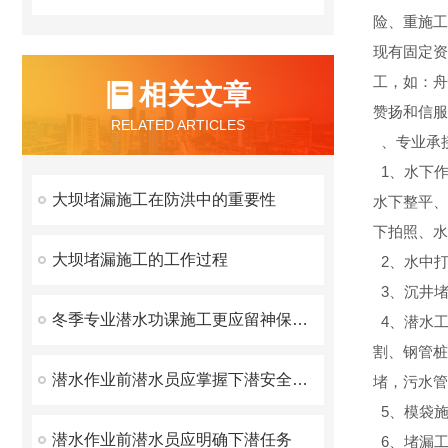
险、重施工
现有固定资
工，如：舟
相关文章
赞扬和信服
RELATED ARTICLES
、专业承
1、水下作
大坝堵漏施工在防洪中的重要性
水下整平、
下拍照、水
大坝堵漏施工的工作过程
2、水中
3、沉井
冬季专业潜水功课施工更应留神保险问题
4、潜水
割、钢管桩
潜水作业前潜水员应掌握下潜安全要素
堵，污水管
5、模袋
潜水作业前潜水员应明确下潜任务
6、堵漏工