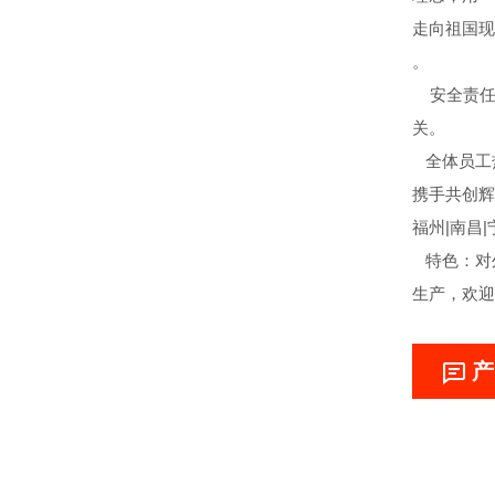
走向祖国现
。
安全责任
关。
全体员工
携手共创辉煌
福州|南昌|
特色：对外
生产，欢迎
产