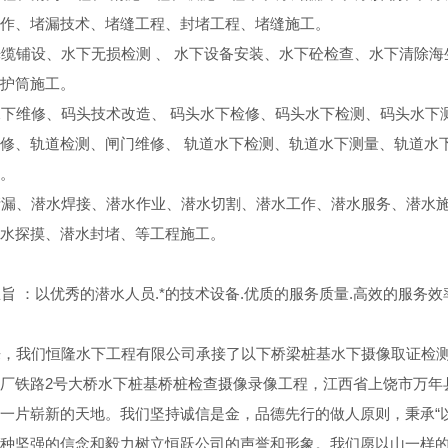
作、堵漏技术、堵缝工程、封堵工程、堵缝施工。
缆铺设、水下无损检测 、 水下设备安装、水下砼检查、水下清除海
护筒施工。
下维修、码头技术改造、 码头水下检修、码头水下检测、码头水下
修、轨道检测、闸门维修、 轨道水下检测、轨道水下测量、轨道水
。
堵漏、潜水焊接、潜水作业、潜水切割、潜水工作、潜水服务、潜水
水探摸、潜水封堵、等工程施工。
 ：以优秀的潜水人员.*的技术设备.优质的服务质量.高效的服务
，我们恒隆水下工程有限公司承接了以下桥梁桩基水下摄像取证检测
厂铁路2号大桥水下桩基桥桩检查摄像录像工程，江西省上饶市万年
一片崭新的天地。我们坚持诚信是金，品德先行的做人原则，秉承“
种坚强的信念和毅力树立恒跃公司的声誉和形象。我们愿以山一样