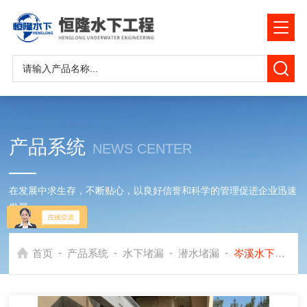
产品系统
NEWS CENTER
在发展中求生存，不断贴心，以良好信誉和科学的管理促进企业迅速
发展
-
-
-
-
首页
产品系统
水下堵漏
潜水堵漏
岑溪水下涵洞堵漏公司