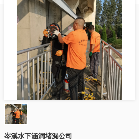
岑溪水下涵洞堵漏公司