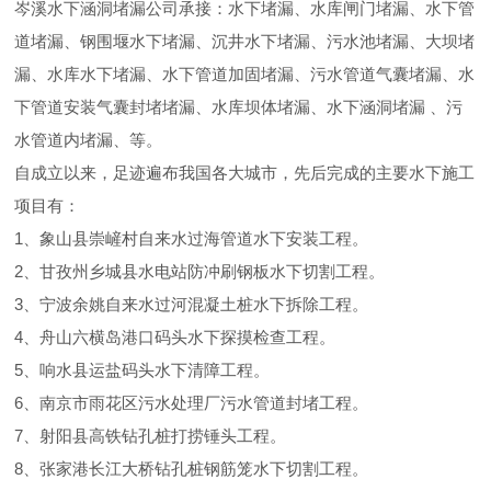
岑溪水下涵洞堵漏公司承接：水下堵漏、水库闸门堵漏、水下管
道堵漏、钢围堰水下堵漏、沉井水下堵漏、污水池堵漏、大坝堵
漏、水库水下堵漏、水下管道加固堵漏、污水管道气囊堵漏、水
下管道安装气囊封堵堵漏、水库坝体堵漏、水下涵洞堵漏 、污
水管道内堵漏、等。
自成立以来，足迹遍布我国各大城市，先后完成的主要水下施工
项目有：
1、象山县崇嵼村自来水过海管道水下安装工程。
2、甘孜州乡城县水电站防冲刷钢板水下切割工程。
3、宁波余姚自来水过河混凝土桩水下拆除工程。
4、舟山六横岛港口码头水下探摸检查工程。
5、响水县运盐码头水下清障工程。
6、南京市雨花区污水处理厂污水管道封堵工程。
7、射阳县高铁钻孔桩打捞锤头工程。
8、张家港长江大桥钻孔桩钢筋笼水下切割工程。