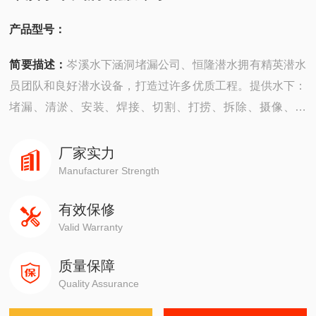
产品型号：
简要描述：
岑溪水下涵洞堵漏公司、恒隆潜水拥有精英潜水
员团队和良好潜水设备，打造过许多优质工程。提供水下：
堵漏、清淤、安装、焊接、切割、打捞、拆除、摄像、检
测、探摸“等工程服务。公司成立以来，承建了许多难度大的
工程，有着严密的安全组织机构，*的质量保证体系，严格
厂家实力
的安全措施，并以高质量快速度、守信誉而深受广大业主企
Manufacturer Strength
业的信赖。
有效保修
Valid Warranty
质量保障
Quality Assurance