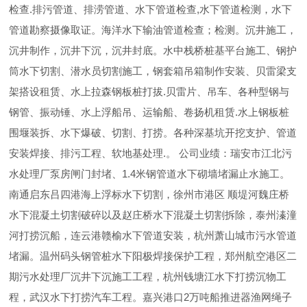
检查.排污管道、排涝管道、水下管道检查,水下管道检测，水下
管道勘察摄像取证。海洋水下输油管道检查；检测。沉井施工，
沉井制作，沉井下沉，沉井封底。水中栈桥桩基平台施工、钢护
筒水下切割、潜水员切割施工，钢套箱吊箱制作安装、贝雷梁支
架搭设租赁、水上拉森钢板桩打拔.贝雷片、吊车、各种型钢与
钢管、振动锤、水上浮船吊、运输船、卷扬机租赁.水上钢板桩
围堰装拆、水下爆破、切割、打捞。各种深基坑开挖支护、管道
安装焊接、排污工程、软地基处理.。 公司业绩：瑞安市江北污
水处理厂泵房闸门封堵、1.4米钢管道水下砌墙堵漏止水施工。
南通启东吕四港海上浮标水下切割，徐州市港区 顺堤河魏庄桥
水下混凝土切割破碎以及赵庄桥水下混凝土切割拆除，泰州溱潼
河打捞沉船，连云港赣榆水下管道安装，杭州萧山城市污水管道
堵漏。温州码头钢管桩水下阳极焊接保护工程，郑州航空港区二
期污水处理厂沉井下沉施工工程，杭州钱塘江水下打捞沉物工
程，武汉水下打捞汽车工程。嘉兴港口2万吨船推进器渔网绳子