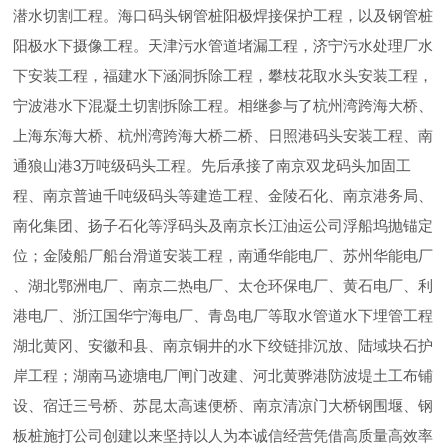
潜水切割工程。海口码头钢管桩阳极焊接保护工程，以及钢管桩
阳极水下摄像工程。天津污水管道堵漏工程，济宁污水处理厂水
下安装工程，福建水下涵洞拆除工程，攀枝花取水头安装工程，
宁波港水下混凝土切割拆除工程。相继参与了杭州湾跨海大桥、
上海东海大桥、杭州湾跨海大桥二桥、日照港码头安装工程、南
通狼山港3万吨级码头工程。先后承接了南京双龙码头加固工
程、南京普迪千吨级码头等建造工程、金陵石化、南京港务局、
南化集团、扬子石化等浮码头及南京长江油运公司浮船坞抛锚定
位；金陵船厂船台滑道安装工程，南通华能电厂、苏州华能电厂
、湖北鄂洲电厂、南京二热电厂、太仓环保电厂、黄石电厂、利
港电厂、浙江国华宁海电厂、青岛电厂等取水管道水下埋管工程
湖北黄冈、安徽和县、南京铜井的水下绞链排沉放、陆域块石护
岸工程；湖南马迹塘电厂闸门改建、河北黄骅港防波堤土工布铺
设、宿迁三号桥、苏昆太高速便桥、南京清凉门大桥钢围堰、钢
板桩施打公司创建以来坚持以人为本诚信经营凭借高质量高效率