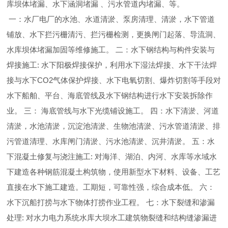
库坝体堵漏、水下涵洞堵漏 、污水管道内堵漏、等。
一：水厂电厂的水池、水道清淤、泵房清理、清淤，水下管道
铺放、水下拦污栅清污、拦污栅检测，更换闸门起落、导流洞、
水库坝体堵漏加固等维修施工。 二：水下钢结构与构件安装与
焊接施工: 水下阳极焊接保护，利用水下湿法焊接、水下干法焊
接与水下CO2气体保护焊接、水下电氧切割、爆炸切割等手段对
水下船舶、平台、海底管线及水下钢结构进行水下安装拆除作
业。 三： 海底管线与水下光缆铺设施工。 四：水下清淤、河道
清淤，水池清淤，沉淀池清淤、生物池清淤、污水管道清淤、排
污管道清理、水库闸门清淤、污水池清淤、沉井清淤。 五：水
下混凝土修复与浇注施工: 对海洋、湖泊、内河、水库等水域水
下建造各种钢筋混凝土构筑物，使用新型水下材料、设备、工艺
直接在水下施工建造。工期短，可靠性强，综合成本低。 六：
水下沉船打捞与水下物体打捞作业工程。 七：水下裂缝和渗漏
处理: 对水力电力系统水库大坝水工建筑物裂缝和结构缝渗漏进