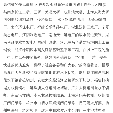
高信誉的作风赢得 客户多次承担急难险重的施工任务，相继参
与南京长江二桥、三桥、芜湖大桥、杭州湾大桥、上海东海大桥
的钢围堰切割清淤、便桥拆除 、水下钢管桩切割、太仓华能电
厂、太仓环保电厂、福建长乐华能电厂、湖北汉川三水厂、宁夏
吴忠电厂、江阴利港电厂、南通天生港电厂的取水管道安装、湖
南马迹塘水力发电厂的砸门改建、河北黄马华港防坡堤的土工布
铺设、浙江嵊泗深水码头沉箱基础整平等工程。在以上工程的施
工中，均以合理的报价、良好的机械设备、*的施工工艺、安全
快捷的优质服务，赢得了社会各界和广大客户的高度赞誉。横琴
岛澳门大学新校区海底隧道钢管桩水下切割、珠江隧道南岸芳村
段水下钢管桩切割、安徽大庆路淮河公路桥水下切割、福建打捞
塌方栈桥钢材、港珠澳大桥钢围堰堵漏、广东大桥钢围堰水下切
割、南京港救助、南京龙潭检测船底、上海港码头检测、扬州船
厂闸门维修、孟州市白墙水库涵洞闸门维修，闸门清淤探摸。扬
州中海船厂滑道检测、滨州中和水质污水处理厂污水池清理清