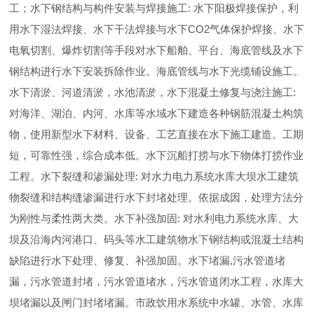
工；水下钢结构与构件安装与焊接施工: 水下阳极焊接保护，利
用水下湿法焊接、水下干法焊接与水下CO2气体保护焊接、水下
电氧切割、爆炸切割等手段对水下船舶、平台、海底管线及水下
钢结构进行水下安装拆除作业。海底管线与水下光缆铺设施工。
水下清淤、河道清淤，水池清淤，水下混凝土修复与浇注施工:
对海洋、湖泊、内河、水库等水域水下建造各种钢筋混凝土构筑
物，使用新型水下材料、设备、工艺直接在水下施工建造。工期
短，可靠性强，综合成本低。水下沉船打捞与水下物体打捞作业
工程。水下裂缝和渗漏处理: 对水力电力系统水库大坝水工建筑
物裂缝和结构缝渗漏进行水下封堵处理。依据成因，处理方法分
为刚性与柔性两大类。水下补强加固: 对水利电力系统水库、大
坝及沿海内河港口、码头等水工建筑物水下钢结构或混凝土结构
缺陷进行水下处理、修复、补强加固。水下堵漏,污水管道堵
漏，污水管道封堵，污水管道堵水，污水管道闭水工程，水库大
坝堵漏以及闸门封堵堵漏。市政饮用水系统中水罐、水管、水库