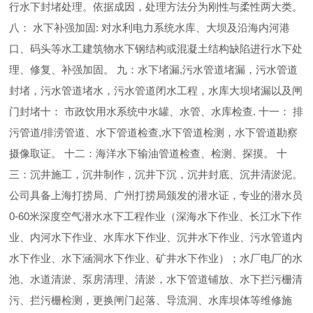
行水下封堵处理。依据成因，处理方法分为刚性与柔性两大类。
八： 水下补强加固: 对水利电力系统水库、大坝及沿海内河港
口、码头等水工建筑物水下钢结构或混凝土结构缺陷进行水下处
理、修复、补强加固。 九：水下堵漏,污水管道堵漏，污水管道
封堵，污水管道堵水，污水管道闭水工程，水库大坝堵漏以及闸
门封堵十： 市政饮用水系统中水罐、水管、水库检查. 十一： 排
污管道/排涝管道、水下管道检查,水下管道检测，水下管道勘察
摄像取证。 十二：海洋水下输油管道检查、检测、探摸。 十
三：沉井施工，沉井制作，沉井下沉，沉井封底、沉井清淤泥。
公司具备上海打捞局、广州打捞局颁发的潜水证，专业的潜水员
0-60米深度空气潜水水下工程作业（深海水下作业、长江水下作
业、内河水下作业、水库水下作业、沉井水下作业、污水管道内
水下作业、水下涵洞水下作业、矿井水下作业）；水厂电厂的水
池、水道清淤、泵房清理、清淤，水下管道铺放、水下拦污栅清
污、拦污栅检测，更换闸门起落、导流洞、水库坝体等维修施