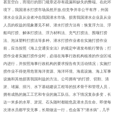
甚至空白，而现行的部门规章还存有疏漏和缺失的弊端。在此环
境下，我国潜水打捞市场虽然开放,但竞争并非公平有序，外国
潜水企业及从业者冲击我国潜水市场、损害我国潜水企业及从业
人员的权益的现象屡见不鲜。潜水打捞方法有：恢复浮力法、浮
船坞打捞、解体打捞法、浮力材料法、充气打捞法、围堰打捞
法、泡沫塑料打捞法等多种。潜水打捞作业者在实施打捞作业
前，应当按照《海上交通安全法》的规定申请发布航行警告；打
捞作业者实施打捞作业时，必须在海事行政机构核准的作业区域
内进行，并按照海事行政机构的要求报告有关活动情况；实施打
捞作业不得使用危害海洋资源、海洋环境、海底设施、海上军事
设施和其他损害我国利益的方法。公司拥有*的打捞、切割、清
淤、堵漏、排污、水下基础建设工程等的技术骨干和管理人员，
拥有成熟的施工工艺和专业的施工队伍。水下情况复杂多变，长
达一米多的水草、淤泥、石头随时都能危及潜水员生命。即便每
次潜水员都平安无事，长期做这一行，也会落下“潜水病"，几乎