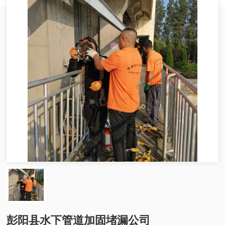
彭阳县水下管道加固堵漏公司