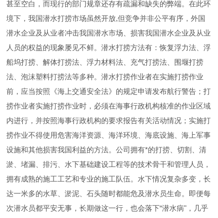
甚至空白，而现行的部门规章还存有疏漏和缺失的弊端。在此环
境下，我国潜水打捞市场虽然开放,但竞争并非公平有序，外国
潜水企业及从业者冲击我国潜水市场、损害我国潜水企业及从业
人员的权益的现象屡见不鲜。潜水打捞方法有：恢复浮力法、浮
船坞打捞、解体打捞法、浮力材料法、充气打捞法、围堰打捞
法、泡沫塑料打捞法等多种。潜水打捞作业者在实施打捞作业
前，应当按照《海上交通安全法》的规定申请发布航行警告；打
捞作业者实施打捞作业时，必须在海事行政机构核准的作业区域
内进行，并按照海事行政机构的要求报告有关活动情况；实施打
捞作业不得使用危害海洋资源、海洋环境、海底设施、海上军事
设施和其他损害我国利益的方法。公司拥有*的打捞、切割、清
淤、堵漏、排污、水下基础建设工程等的技术骨干和管理人员，
拥有成熟的施工工艺和专业的施工队伍。水下情况复杂多变，长
达一米多的水草、淤泥、石头随时都能危及潜水员生命。即便每
次潜水员都平安无事，长期做这一行，也会落下“潜水病"，几乎