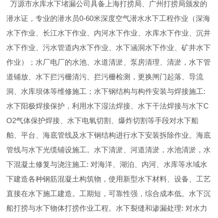
万源市水库水下堵漏公司具备上海打捞局、广州打捞局颁发的
潜水证，专业的潜水员0-60米深度空气潜水水下工程作业（深海
水下作业、长江水下作业、内河水下作业、水库水下作业、沉井
水下作业、污水管道内水下作业、水下涵洞水下作业、矿井水下
作业）；水厂电厂的水池、水道清淤、泵房清理、清淤，水下管
道铺放、水下拦污栅清污、拦污栅检测，更换闸门起落、导流
洞、水库坝体等维修施工；水下钢结构与构件安装与焊接施工:
水下阳极焊接保护，利用水下湿法焊接、水下干法焊接与水下C
O2气体保护焊接、水下电氧切割、爆炸切割等手段对水下船
舶、平台、海底管线及水下钢结构进行水下安装拆除作业。海底
管线与水下光缆铺设施工。水下清淤、河道清淤，水池清淤，水
下混凝土修复与浇注施工: 对海洋、湖泊、内河、水库等水域水
下建造各种钢筋混凝土构筑物，使用新型水下材料、设备、工艺
直接在水下施工建造。工期短，可靠性强，综合成本低。水下沉
船打捞与水下物体打捞作业工程。水下裂缝和渗漏处理: 对水力