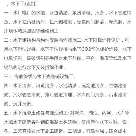
、水下工程项目
一：水厂电厂的水池、水道清淤、泵房清理、清淤，水下管道铺
放、水下拦污栅清污、拦污栅检测，更换闸门起落、导流洞、水
库坝体堵漏加固等维修施工。
二：水下钢结构与构件安装与焊接施工: 水下阳极焊接保护，利
用水下湿法焊接、水下干法焊接与水下CO2气体保护焊接、水下
电氧切割、爆破切割等手段对水下船舶、平台、海底管线及水下
钢结构进行水下安装拆除作业。
三： 海底管线与水下光缆铺设施工。
四：水下清淤、河道清淤，水池清淤，沉淀池清淤、生物池清
淤、污水管道清淤、排污管道清理、水库闸门清淤、污水池清
淤、沉井清淤。
五：水下混凝土修复与浇注施工: 对海洋、湖泊、内河、水库等
水域水下建造各种钢筋混凝土构筑物，使用新型水下材料、设
备、工艺直接在水下施工建造。工期短，可靠性强，综合成本