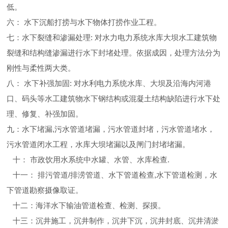
低。
六： 水下沉船打捞与水下物体打捞作业工程。
七：水下裂缝和渗漏处理: 对水力电力系统水库大坝水工建筑物
裂缝和结构缝渗漏进行水下封堵处理。依据成因，处理方法分为
刚性与柔性两大类。
八： 水下补强加固: 对水利电力系统水库、大坝及沿海内河港
口、码头等水工建筑物水下钢结构或混凝土结构缺陷进行水下处
理、修复、补强加固。
九：水下堵漏,污水管道堵漏，污水管道封堵，污水管道堵水，
污水管道闭水工程，水库大坝堵漏以及闸门封堵堵漏。
十： 市政饮用水系统中水罐、水管、水库检查.
十一： 排污管道/排涝管道、水下管道检查,水下管道检测，水
下管道勘察摄像取证。
十二：海洋水下输油管道检查、检测、探摸。
十三：沉井施工，沉井制作，沉井下沉，沉井封底、沉井清淤