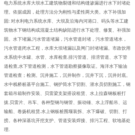
电力系统水库大坝水工建筑物裂缝和结构缝渗漏进行水下封堵处
理。依据成因，处理方法分为刚性与柔性两大类。水下补强加
固: 对水利电力系统水库、大坝及沿海内河港口、码头等水工建
筑物水下钢结构或混凝土结构缺陷进行水下处理、修复、补强加
固。水下堵漏,污水管道堵漏，污水管道封堵，污水管道堵水，
污水管道闭水工程，水库大坝堵漏以及闸门封堵堵漏。市政饮用
水系统中水罐、水管、水库检查.排污管道、排涝管道、水下管
道检查,水下管道检测，水下管道勘察摄像取证。海洋水下输油
管道检查；检测。沉井施工，沉井制作，沉井下沉，沉井封底。
水中栈桥桩基平台施工、钢护筒水下切割、潜水员切割施工，钢
套箱吊箱制作安装、贝雷梁支架搭设租赁、水上拉森钢板桩打
拔.贝雷片、吊车、各种型钢与钢管、振动锤、水上浮船吊、运
输船、卷扬机租赁.水上钢板桩围堰装拆、水下爆破、切割、打
捞。各种深基坑开挖支护、管道安装焊接、排污工程、软地基处
理.