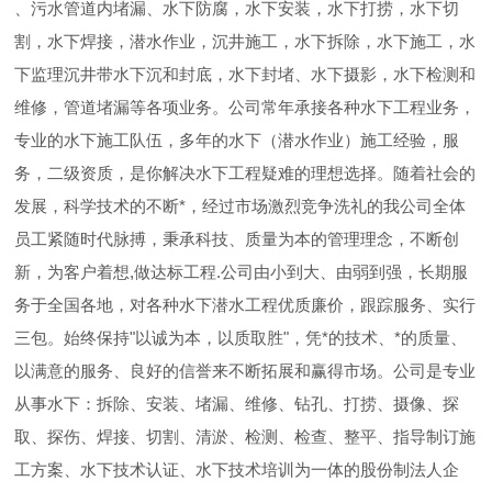
、污水管道内堵漏、水下防腐，水下安装，水下打捞，水下切
割，水下焊接，潜水作业，沉井施工，水下拆除，水下施工，水
下监理沉井带水下沉和封底，水下封堵、水下摄影，水下检测和
维修，管道堵漏等各项业务。公司常年承接各种水下工程业务，
专业的水下施工队伍，多年的水下（潜水作业）施工经验，服
务，二级资质，是你解决水下工程疑难的理想选择。随着社会的
发展，科学技术的不断*，经过市场激烈竞争洗礼的我公司全体
员工紧随时代脉搏，秉承科技、质量为本的管理理念，不断创
新，为客户着想,做达标工程.公司由小到大、由弱到强，长期服
务于全国各地，对各种水下潜水工程优质廉价，跟踪服务、实行
三包。始终保持"以诚为本，以质取胜"，凭*的技术、*的质量、
以满意的服务、良好的信誉来不断拓展和赢得市场。公司是专业
从事水下：拆除、安装、堵漏、维修、钻孔、打捞、摄像、探
取、探伤、焊接、切割、清淤、检测、检查、整平、指导制订施
工方案、水下技术认证、水下技术培训为一体的股份制法人企