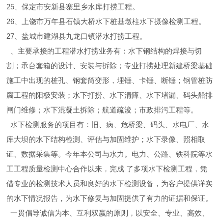
25、保定市安新县寨里乡水库打捞工程。
26、上饶市万年县石镇大桥水下桩基墩柱水下摄像检测工程。
27、盐城市建湖县九龙口镇潜水打捞工程。
、主要承接的工程潜水打捞业务有：水下钢结构的焊接与切
割；承台套箱的设计、安装与拆除；专业打捞处理新建桥梁基础
施工中出现的桩孔、钢套筒变形，埋锤、卡锤、断锤；钢管桩防
腐工程的阳极安装；水下打捞、水下清障、水下堵漏、码头船排
闸门维修；水下混凝土拆除；航道疏浚；市政排污工程等。
水下检测服务的项目有：旧、病、危桥梁、码头、水电厂、水
库大坝的水下结构检测、评估与加固维护；水下录像、照相取
证、数据采集等。今年本公司与水力。电力、公路、铁科院等水
工工程质量检测中心合作以来，完成 了多项水下检测工程，凭
借专业的检测技术人员和良好的水下检测设备，为客户提供详实
的水下情况报告，为水下修复与加固提供了有力的证据和保证。
一贯倡导诚信为本、互利双赢的原则，以安全、专业、高效、