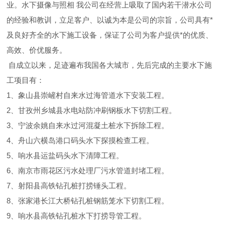
业。水下摄像与照相 我公司在经营上吸取了国内若干潜水公司
的经验和教训，立足客户、以诚为本是公司的宗旨，公司具有*
及良好齐全的水下施工设备，保证了公司为客户提供*的优质、
高效、价优服务。
自成立以来，足迹遍布我国各大城市，先后完成的主要水下施
工项目有：
1、象山县崇嵼村自来水过海管道水下安装工程。
2、甘孜州乡城县水电站防冲刷钢板水下切割工程。
3、宁波余姚自来水过河混凝土桩水下拆除工程。
4、舟山六横岛港口码头水下探摸检查工程。
5、响水县运盐码头水下清障工程。
6、南京市雨花区污水处理厂污水管道封堵工程。
7、射阳县高铁钻孔桩打捞锤头工程。
8、张家港长江大桥钻孔桩钢筋笼水下切割工程。
9、响水县高铁钻孔桩水下打捞导管工程。