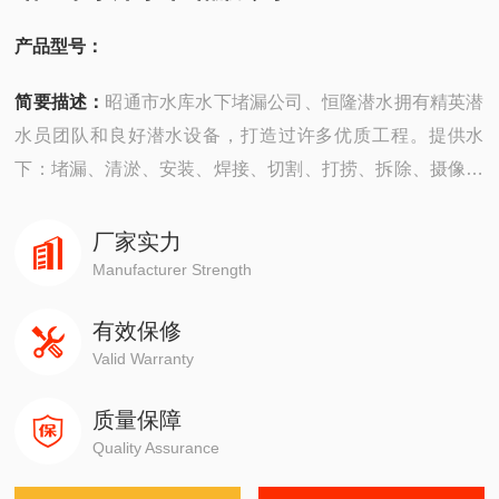
产品型号：
简要描述：
昭通市水库水下堵漏公司、恒隆潜水拥有精英潜
水员团队和良好潜水设备，打造过许多优质工程。提供水
下：堵漏、清淤、安装、焊接、切割、打捞、拆除、摄像、
检测、探摸“等工程服务。公司成立以来，承建了许多难度大
的工程，有着严密的安全组织机构，*的质量保证体系，严
厂家实力
格的安全措施，并以高质量快速度、守信誉而深受广大业主
Manufacturer Strength
企业的信赖。
有效保修
Valid Warranty
质量保障
Quality Assurance