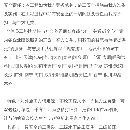
安全责任：本工程如为我方劳务承包，施工安全措施由我方准备
及实施，在工程过程中如有安全上的一切问题及责任由我方承
担，与甲方无关。
全体员工热忱期待与社会各界朋友真诚合作，并遵循全心全意
为各企业建设服务的宗旨，努力奋斗，用我们的智慧与热情提供
更*的服务，与您携手共创辉煌！现有施工工地及业绩的城市
有：|北京|天津|包头|淮北|大连|青岛|烟台|厦门|宁夏|太原|呼和浩
特|沈阳|长春|哈尔滨|南京|宁夏|宁夏| 福州|南昌|宁夏|郑州|武汉|
长沙||广州|南宁|海口|成都|贵阳|昆明|西安|兰州|西宁|银川|乌鲁
木齐|
特色：对外施工方便迅速，不论工程大小，承包方法灵活，可
双包也可单包，千方百计为您精打细算，把费用压在zui低度，
让节约的资金投入生产，欢迎新老用户合作咨询！
具备：一级安全施工资质、二级水下施工资质、二级长江、