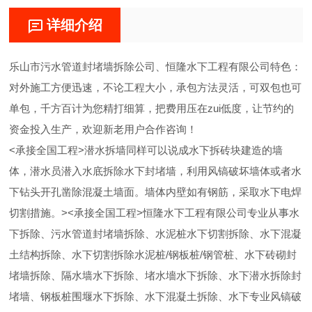
详细介绍
乐山市污水管道封堵墙拆除公司、恒隆水下工程有限公司特色：
对外施工方便迅速，不论工程大小，承包方法灵活，可双包也可
单包，千方百计为您精打细算，把费用压在zui低度，让节约的
资金投入生产，欢迎新老用户合作咨询！
<承接全国工程>潜水拆墙同样可以说成水下拆砖块建造的墙
体，潜水员潜入水底拆除水下封堵墙，利用风镐破坏墙体或者水
下钻头开孔凿除混凝土墙面。墙体内壁如有钢筋，采取水下电焊
切割措施。><承接全国工程>恒隆水下工程有限公司专业从事水
下拆除、污水管道封堵墙拆除、水泥桩水下切割拆除、水下混凝
土结构拆除、水下切割拆除水泥桩/钢板桩/钢管桩、水下砖砌封
堵墙拆除、隔水墙水下拆除、堵水墻水下拆除、水下潜水拆除封
堵墙、钢板桩围堰水下拆除、水下混凝土拆除、水下专业风镐破