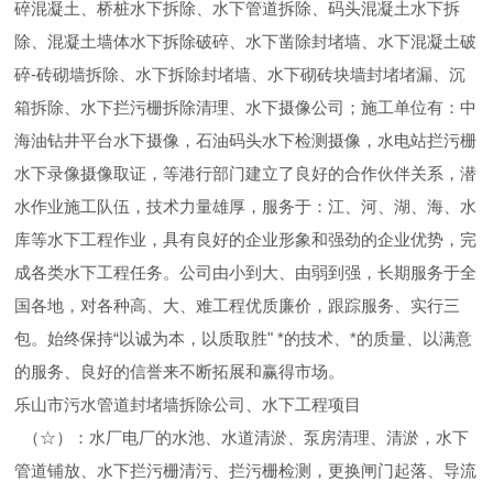
碎混凝土、桥桩水下拆除、水下管道拆除、码头混凝土水下拆
除、混凝土墙体水下拆除破碎、水下凿除封堵墙、水下混凝土破
碎-砖砌墙拆除、水下拆除封堵墙、水下砌砖块墙封堵堵漏、沉
箱拆除、水下拦污栅拆除清理、水下摄像公司；施工单位有：中
海油钻井平台水下摄像，石油码头水下检测摄像，水电站拦污栅
水下录像摄像取证，等港行部门建立了良好的合作伙伴关系，潜
水作业施工队伍，技术力量雄厚，服务于：江、河、湖、海、水
库等水下工程作业，具有良好的企业形象和强劲的企业优势，完
成各类水下工程任务。公司由小到大、由弱到强，长期服务于全
国各地，对各种高、大、难工程优质廉价，跟踪服务、实行三
包。始终保持“以诚为本，以质取胜" *的技术、*的质量、以满意
的服务、良好的信誉来不断拓展和赢得市场。
乐山市污水管道封堵墙拆除公司、水下工程项目
（☆）：水厂电厂的水池、水道清淤、泵房清理、清淤，水下
管道铺放、水下拦污栅清污、拦污栅检测，更换闸门起落、导流