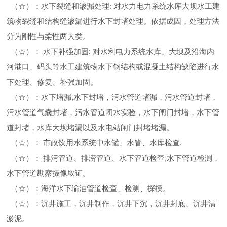
（☆）：水下裂缝和渗漏处理: 对水力电力系统水库大坝水工建
筑物裂缝和结构缝渗漏进行水下封堵处理。依据成因，处理方法
分为刚性与柔性两大类。
（☆）： 水下补强加固: 对水利电力系统水库、大坝及沿海内
河港口、码头等水工建筑物水下钢结构或混凝土结构缺陷进行水
下处理、修复、补强加固。
（☆）：水下堵漏,水下封堵，污水管道堵漏，污水管道封堵，
污水管道气囊封堵，污水管道闭水实验，水下闸门封堵，水下管
道封堵，水库大坝堵漏以及水电站闸门封堵堵漏。
（☆）： 市政饮用水系统中水罐、水管、水库检查.
（☆）： 排污管道、排涝管道、水下管道检查,水下管道检测，
水下管道勘察摄像取证。
（☆）：海洋水下输油管道检查、检测、探摸。
（☆）：沉井施工，沉井制作，沉井下沉，沉井封底、沉井清
淤泥。