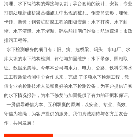
清理、水下钢结构的焊接与切割；承台套箱的设计、安装；专业
打捞处理新建桥梁基础施工中出现的桩孔、钢套筒变形，埋锤、
卡锤、断锤；钢管桩防腐工程的阳极安装；水下打捞、水下封
堵、水下清障、水下堵漏、码头船排闸门维修；航道疏浚；市政
排污工程等。
水下检测服务的项目有：旧、病、危桥梁、码头、水电厂、水
库大坝的水下结构检测、评估与加固维护；水下录像、照相取
证、数据采集等。今年本公司与水力。电力、公路、铁科院等水
工工程质量检测中心合作以来，完成 了多项水下检测工程，凭
借专业的检测技术人员和良好的水下检测设备，为客户提供详实
的水下情况报告，为水下修复与加固提供了有力的证据和保证。
一贯倡导诚信为本、互利双赢的原则，以安全、专业、高效、
守信为准绳，为客户提供的服务。我们真诚期待与各方朋友合
作，共同发展！