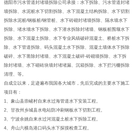
德阳市污水管道封堵墙拆除公司承接：水下拆除、污水管道封堵
墙拆除、水泥桩水下切割拆除、水下混凝土结构拆除、水下切割
拆除水泥桩/钢板桩/钢管桩、水下砖砌封堵墙拆除、隔水墙水下
拆除、堵水墻水下拆除、水下潜水拆除封堵墙、钢板桩围堰水下
拆除、水下混凝土拆除、水下专业风镐破碎混凝土、桥桩水下拆
除、水下管道拆除、码头混凝土水下拆除、混凝土墙体水下拆除
破碎、水下凿除封堵墙、水下混凝土破碎-砖砌墙拆除、水下拆
除封堵墙、水下砌砖块墙封堵堵漏、沉箱拆除、水下拦污栅拆除
清理、等。
自成立以来，足迹遍布我国各大城市，先后完成的主要水下施工
项目有：
1、象山县崇嵼村自来水过海管道水下安装工程。
2、甘孜州乡城县水电站防冲刷钢板水下切割工程。
3、宁波余姚自来水过河混凝土桩水下拆除工程。
4、舟山六横岛港口码头水下探摸检查工程。