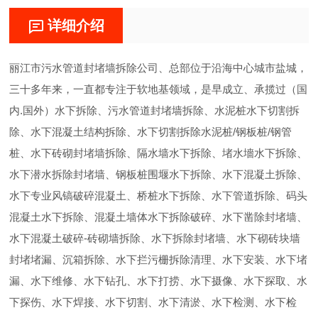
详细介绍
丽江市污水管道封堵墙拆除公司、总部位于沿海中心城市盐城，
三十多年来，一直都专注于软地基领域，是早成立、承揽过（国
内.国外）水下拆除、污水管道封堵墙拆除、水泥桩水下切割拆
除、水下混凝土结构拆除、水下切割拆除水泥桩/钢板桩/钢管
桩、水下砖砌封堵墙拆除、隔水墙水下拆除、堵水墻水下拆除、
水下潜水拆除封堵墙、钢板桩围堰水下拆除、水下混凝土拆除、
水下专业风镐破碎混凝土、桥桩水下拆除、水下管道拆除、码头
混凝土水下拆除、混凝土墙体水下拆除破碎、水下凿除封堵墙、
水下混凝土破碎-砖砌墙拆除、水下拆除封堵墙、水下砌砖块墙
封堵堵漏、沉箱拆除、水下拦污栅拆除清理、水下安装、水下堵
漏、水下维修、水下钻孔、水下打捞、水下摄像、水下探取、水
下探伤、水下焊接、水下切割、水下清淤、水下检测、水下检