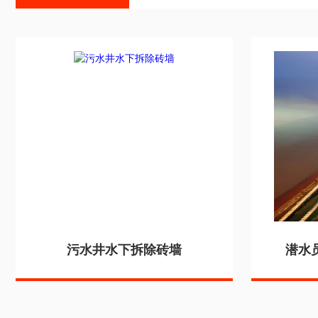
污水井水下拆除砖墙
潜水