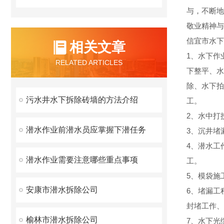
与，不断地
敬业精神与
信宜市水下
相关文章
1、水下作
RELATED ARTICLES
下整平、水
除、水下拍
污水井水下拆除砖墙的方法介绍
工。
2、水中打
潜水作业前潜水员应掌握下潜任务
3、沉井堵
4、潜水工
潜水作业需要注意哪些重点事项
工。
5、模袋施
安康市潜水拆除公司
6、堵漏工
封堵工作、
榆林市潜水拆除公司
7、水下光