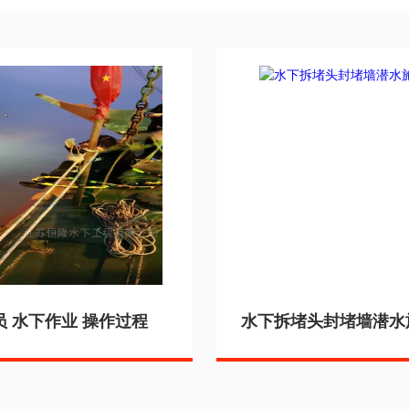
员 水下作业 操作过程
水下拆堵头封堵墙潜水