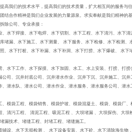
提高我们的技术水平，提高我们的技术质量，扩大相互间的服务与
团结合作精神是我们企业发展的力量源泉。求实奉献是我们精神的
拆除公司、专业承接：
业、水下焊接、水下电焊、水下切割、水下工程、水下清污、水下清
库堵漏、水下施工、水下测量、 水下服务、水下检修、水下检测、
照、水下打桩、水下补漏、水下补洞、水下打捞、水下爆破、 水下
捞、水下工作、水下探摸、水下加固、水工、水上安装、打捞、打捞
漏公司、沉井封底公司、沉井潜水作业、沉井下沉、沉井施工、沉井
作、潜水队、潜水公司、潜水作业、潜水服务、潜水服务公司、潜水
工、模袋工程、模袋销售、模袋护坡、模袋混凝土、模袋、模袋厂、
程、清污工程、 清泥工程、吸泥工程 、大坝堵漏 、大坝探伤、大坝
堵漏技术、堵缝工程、封堵工程、堵缝施工。
缆铺设、水下无损检测 、 水下设备安装、水下砼、水下清除海生物