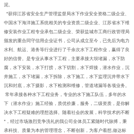
泥。
*获得江苏省安全生产管理监督局水下作业安全资格二级企业、
中国水下海洋施工系统相关的专业资质二级企业、江苏省水下维
修安装作业工程专业承包二级企业、荣获盐城市工商行政管理局
颁发的重合同守信用企业证书，公司从成立至今，已先后为电力
水利、航运、港务等行业进行了千余次水下工程作业，赢得了良
好的信誉。是专业从事水下工程，主要承接大坝堵漏，水下防
腐，水下安装，水下打捞，水下切割，水下焊接，潜水作业，沉
井施工，水下堵漏，水下拆除，水下施工，水下监理沉井带水下
沉和封底，水下摄影，水下检测和维修，管道堵漏等各项业务。
常年承接各种水下工程业务，专业的水下施工队伍，多年的水
下（潜水作业）施工经验，质优价廉，服务，二级资质，是你解
决水下工程疑难的理想选择。随着社会的发展，科学技术的不断
*，经过市场激烈竞争洗礼的我公司全体员工紧随时代脉搏，秉
承科技、质量为本的管理理念，不断创新，为客户着想,做达标