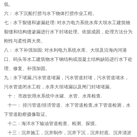
低。
六： 水下沉船打捞与水下物体打捞作业工程。
七：水下裂缝和渗漏处理: 对水力电力系统水库大坝水工建筑物
裂缝和结构缝渗漏进行水下封堵处理。依据成因，处理方法分为
刚性与柔性两大类。
八： 水下补强加固: 对水利电力系统水库、大坝及沿海内河港
口、码头等水工建筑物水下钢结构或混凝土结构缺陷进行水下处
理、修复、补强加固。
九：水下堵漏,污水管道堵漏，污水管道封堵，污水管道堵水，
污水管道闭水工程，水库大坝堵漏以及闸门封堵堵漏。
十： 市政饮用水系统中水罐、水管、水库检查.
十一： 排污管道/排涝管道、水下管道检查,水下管道检测，水
下管道勘察摄像取证。
十二：海洋水下输油管道检查、检测、探摸。
十三：沉井施工，沉井制作，沉井下沉，沉井封底、沉井清淤