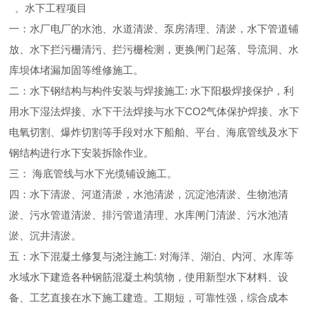
、水下工程项目
一：水厂电厂的水池、水道清淤、泵房清理、清淤，水下管道铺
放、水下拦污栅清污、拦污栅检测，更换闸门起落、导流洞、水
库坝体堵漏加固等维修施工。
二：水下钢结构与构件安装与焊接施工: 水下阳极焊接保护，利
用水下湿法焊接、水下干法焊接与水下CO2气体保护焊接、水下
电氧切割、爆炸切割等手段对水下船舶、平台、海底管线及水下
钢结构进行水下安装拆除作业。
三： 海底管线与水下光缆铺设施工。
四：水下清淤、河道清淤，水池清淤，沉淀池清淤、生物池清
淤、污水管道清淤、排污管道清理、水库闸门清淤、污水池清
淤、沉井清淤。
五：水下混凝土修复与浇注施工: 对海洋、湖泊、内河、水库等
水域水下建造各种钢筋混凝土构筑物，使用新型水下材料、设
备、工艺直接在水下施工建造。工期短，可靠性强，综合成本