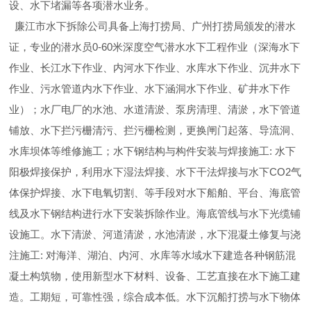
设、水下堵漏等各项潜水业务。
廉江市水下拆除公司具备上海打捞局、广州打捞局颁发的潜水
证，专业的潜水员0-60米深度空气潜水水下工程作业（深海水下
作业、长江水下作业、内河水下作业、水库水下作业、沉井水下
作业、污水管道内水下作业、水下涵洞水下作业、矿井水下作
业）；水厂电厂的水池、水道清淤、泵房清理、清淤，水下管道
铺放、水下拦污栅清污、拦污栅检测，更换闸门起落、导流洞、
水库坝体等维修施工；水下钢结构与构件安装与焊接施工: 水下
阳极焊接保护，利用水下湿法焊接、水下干法焊接与水下CO2气
体保护焊接、水下电氧切割、等手段对水下船舶、平台、海底管
线及水下钢结构进行水下安装拆除作业。海底管线与水下光缆铺
设施工。水下清淤、河道清淤，水池清淤，水下混凝土修复与浇
注施工: 对海洋、湖泊、内河、水库等水域水下建造各种钢筋混
凝土构筑物，使用新型水下材料、设备、工艺直接在水下施工建
造。工期短，可靠性强，综合成本低。水下沉船打捞与水下物体