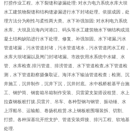
打捞作业工程。水下裂缝和渗漏处理: 对水力电力系统水库大坝
水工建筑物裂缝和结构缝渗漏进行水下封堵处理。依据成因，处
理方法分为刚性与柔性两大类。水下补强加固: 对水利电力系统
水库、大坝及沿海内河港口、码头等水工建筑物水下钢结构或混
凝土结构缺陷进行水下处理、修复、补强加固。水下堵漏,污水
管道堵漏，污水管道封堵，污水管道堵水，污水管道闭水工程，
水库大坝堵漏以及闸门封堵堵漏。市政饮用水系统中水罐、水
管、水库检查.排污管道、排涝管道、水下管道检查,水下管道检
测，水下管道勘察摄像取证。海洋水下输油管道检查；检测。沉
井施工，沉井制作，沉井下沉，沉井封底。水中栈桥桩基平台施
工、钢护筒、钢套箱吊箱制作安装、贝雷梁支架搭设租赁、水上
拉森钢板桩打拔.贝雷片、吊车、各种型钢与钢管、振动锤、水
上浮船吊、运输船、卷扬机租赁.水上钢板桩围堰装拆、切割、
打捞。各种深基坑开挖支护、管道安装焊接、排污工程、软地基
处理.