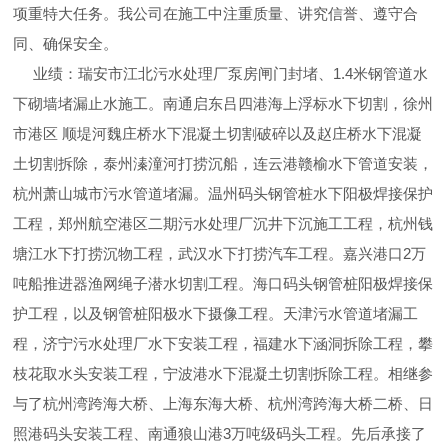
项重特大任务。我公司在施工中注重质量、讲究信誉、遵守合
同、确保安全。
业绩：瑞安市江北污水处理厂泵房闸门封堵、1.4米钢管道水
下砌墙堵漏止水施工。南通启东吕四港海上浮标水下切割，徐州
市港区 顺堤河魏庄桥水下混凝土切割破碎以及赵庄桥水下混凝
土切割拆除，泰州溱潼河打捞沉船，连云港赣榆水下管道安装，
杭州萧山城市污水管道堵漏。温州码头钢管桩水下阳极焊接保护
工程，郑州航空港区二期污水处理厂沉井下沉施工工程，杭州钱
塘江水下打捞沉物工程，武汉水下打捞汽车工程。嘉兴港口2万
吨船推进器渔网绳子潜水切割工程。海口码头钢管桩阳极焊接保
护工程，以及钢管桩阳极水下摄像工程。天津污水管道堵漏工
程，济宁污水处理厂水下安装工程，福建水下涵洞拆除工程，攀
枝花取水头安装工程，宁波港水下混凝土切割拆除工程。相继参
与了杭州湾跨海大桥、上海东海大桥、杭州湾跨海大桥二桥、日
照港码头安装工程、南通狼山港3万吨级码头工程。先后承接了