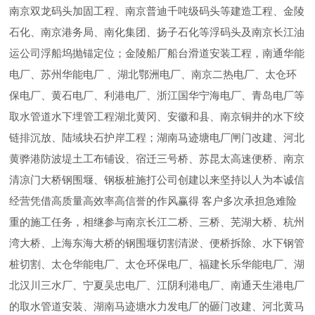
南京双龙码头加固工程、南京普迪千吨级码头等建造工程、金陵
石化、南京港务局、南化集团、扬子石化等浮码头及南京长江油
运公司浮船坞抛锚定位；金陵船厂船台滑道安装工程，南通华能
电厂、苏州华能电厂 、湖北鄂洲电厂、南京二热电厂、太仓环
保电厂、黄石电厂、利港电厂、浙江国华宁海电厂、青岛电厂等
取水管道水下埋管工程湖北黄冈、安徽和县、南京铜井的水下绞
链排沉放、陆域块石护岸工程；湖南马迹塘电厂闸门改建、河北
黄骅港防波堤土工布铺设、宿迁三号桥、苏昆太高速便桥、南京
清凉门大桥钢围堰、钢板桩施打公司创建以来坚持以人为本诚信
经营凭借高质量高效率高信誉的作风赢得 客户多次承担急难险
重的施工任务，相继参与南京长江二桥、三桥、芜湖大桥、杭州
湾大桥、上海东海大桥的钢围堰切割清淤、便桥拆除、水下钢管
桩切割、太仓华能电厂、太仓环保电厂、福建长乐华能电厂、湖
北汉川三水厂、宁夏吴忠电厂、江阴利港电厂、南通天生港电厂
的取水管道安装、湖南马迹塘水力发电厂的砸门改建、河北黄马