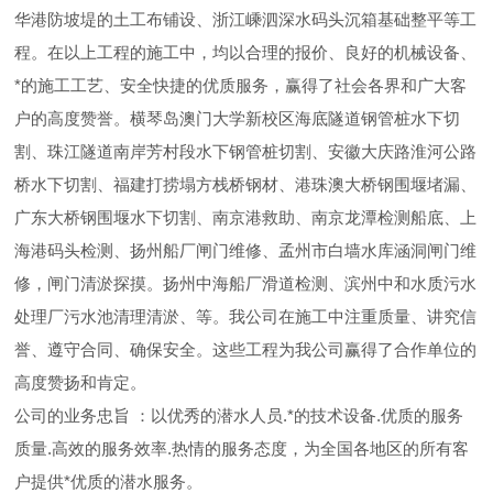
华港防坡堤的土工布铺设、浙江嵊泗深水码头沉箱基础整平等工
程。在以上工程的施工中，均以合理的报价、良好的机械设备、
*的施工工艺、安全快捷的优质服务，赢得了社会各界和广大客
户的高度赞誉。横琴岛澳门大学新校区海底隧道钢管桩水下切
割、珠江隧道南岸芳村段水下钢管桩切割、安徽大庆路淮河公路
桥水下切割、福建打捞塌方栈桥钢材、港珠澳大桥钢围堰堵漏、
广东大桥钢围堰水下切割、南京港救助、南京龙潭检测船底、上
海港码头检测、扬州船厂闸门维修、孟州市白墙水库涵洞闸门维
修，闸门清淤探摸。扬州中海船厂滑道检测、滨州中和水质污水
处理厂污水池清理清淤、等。我公司在施工中注重质量、讲究信
誉、遵守合同、确保安全。这些工程为我公司赢得了合作单位的
高度赞扬和肯定。
公司的业务忠旨 ：以优秀的潜水人员.*的技术设备.优质的服务
质量.高效的服务效率.热情的服务态度，为全国各地区的所有客
户提供*优质的潜水服务。